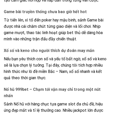
tạo cảm giác hồi hộp và hấp dẫn trong từng ván cược.
Game bài truyền thống chưa bao giờ hết hot
Từ tiến lên, xì tố đến poker hay mậu binh, sảnh Game bài
được nhà cái chăm chút từng giao diện và lối chơi. Nhịp
game mượt, thao tác linh hoạt giúp bet thủ dễ dàng hòa
mình vào những trận đấu đầy chiến thuật.
Xổ số và keno cho người thích dự đoán may mắn
Nếu bạn yêu thích con số và yếu tố bất ngờ, xổ số và keno
sẽ là lựa chọn lý tưởng. Tại đây, chúng tôi tích hợp nhiều
hình thức như lô đề miền Bắc – Nam, xổ số nhanh và kết
quả theo thời gian thực.
Nổ hũ 999bet – Chạm tới vận may chỉ trong một nút
nhấn
Sảnh Nổ hũ với hàng chục tựa game slot đa chủ đề, hiệu
ứng đẹp mắt và tỉ lệ thưởng cao. Nhiều jackpot lớn được