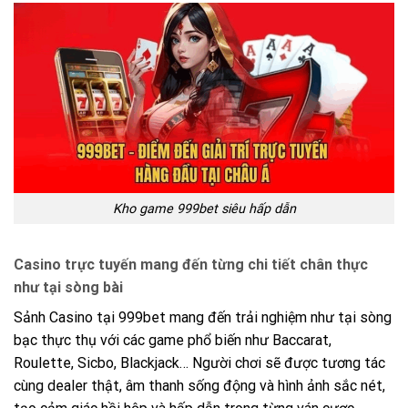
Kho game 999bet siêu hấp dẫn
Casino trực tuyến mang đến từng chi tiết chân thực
như tại sòng bài
Sảnh Casino tại 999bet mang đến trải nghiệm như tại sòng
bạc thực thụ với các game phổ biến như Baccarat,
Roulette, Sicbo, Blackjack… Người chơi sẽ được tương tác
cùng dealer thật, âm thanh sống động và hình ảnh sắc nét,