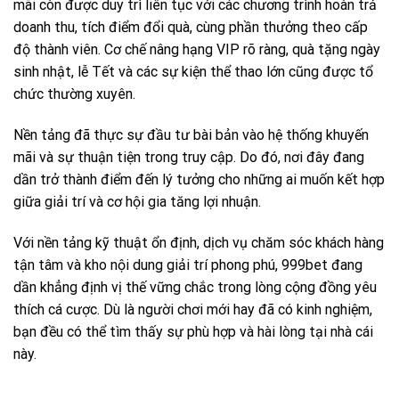
mãi còn được duy trì liên tục với các chương trình hoàn trả
doanh thu, tích điểm đổi quà, cùng phần thưởng theo cấp
độ thành viên. Cơ chế nâng hạng VIP rõ ràng, quà tặng ngày
sinh nhật, lễ Tết và các sự kiện thể thao lớn cũng được tổ
chức thường xuyên.
Nền tảng đã thực sự đầu tư bài bản vào hệ thống khuyến
mãi và sự thuận tiện trong truy cập. Do đó, nơi đây đang
dần trở thành điểm đến lý tưởng cho những ai muốn kết hợp
giữa giải trí và cơ hội gia tăng lợi nhuận.
Với nền tảng kỹ thuật ổn định, dịch vụ chăm sóc khách hàng
tận tâm và kho nội dung giải trí phong phú, 999bet đang
dần khẳng định vị thế vững chắc trong lòng cộng đồng yêu
thích cá cược. Dù là người chơi mới hay đã có kinh nghiệm,
bạn đều có thể tìm thấy sự phù hợp và hài lòng tại nhà cái
này.