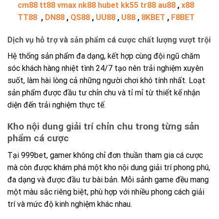
cm88
tt88
vmax
nk88
hubet
kk55
tr88
au88
,
x88
TT88
,
DN88
,
QS88
,
UU88
,
U88
,
8KBET
,
F8BET
Dịch vụ hỗ trợ và sản phẩm cá cược chất lượng vượt trội
Hệ thống sản phẩm đa dạng, kết hợp cùng đội ngũ chăm
sóc khách hàng nhiệt tình 24/7 tạo nên trải nghiệm xuyên
suốt, làm hài lòng cả những người chơi khó tính nhất. Loạt
sản phẩm được đầu tư chỉn chu và tỉ mỉ từ thiết kế nhận
diện đến trải nghiệm thực tế.
Kho nội dung giải trí chỉn chu trong từng sản
phẩm cá cược
Tại 999bet, gamer không chỉ đơn thuần tham gia cá cược
mà còn được khám phá một kho nội dung giải trí phong phú,
đa dạng và được đầu tư bài bản. Mỗi sảnh game đều mang
một màu sắc riêng biệt, phù hợp với nhiều phong cách giải
trí và mức độ kinh nghiệm khác nhau.