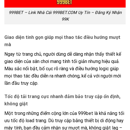
999BET – Link Nhà Cái 999BET.COM Uy Tín – Đăng Ký Nhận
99K
Giao diện tinh gọn giúp mọi thao tác điều hướng mượt
mà
Ngay từ trang chủ, người dùng dễ dàng nhận thấy thiết kế
giao diện của sân chơi mang tính tối giản nhưng hiệu quả.
Màu sắc nổi bật, bố cục rõ ràng và điều hướng logic giúp
mọi thao tác đều diễn ra nhanh chóng, kể cả với người mới
lần đầu truy cập.
Tốc độ tải trang cực nhanh đảm bảo truy cập ổn định,
không giật
Một trong những điểm cộng lớn của 999bet là khả năng tối
ưu tốc độ load trang. Dù truy cập bằng thiết bị di động hay
máy tính, bạn đều cảm nhận sự mượt mà, không giật lag –