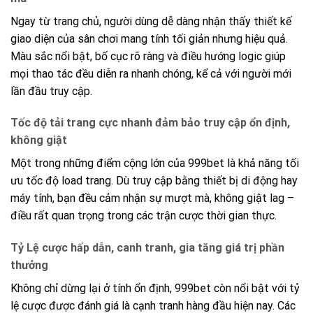
Ngay từ trang chủ, người dùng dễ dàng nhận thấy thiết kế
giao diện của sân chơi mang tính tối giản nhưng hiệu quả.
Màu sắc nổi bật, bố cục rõ ràng và điều hướng logic giúp
mọi thao tác đều diễn ra nhanh chóng, kể cả với người mới
lần đầu truy cập.
Tốc độ tải trang cực nhanh đảm bảo truy cập ổn định,
không giật
Một trong những điểm cộng lớn của 999bet là khả năng tối
ưu tốc độ load trang. Dù truy cập bằng thiết bị di động hay
máy tính, bạn đều cảm nhận sự mượt mà, không giật lag –
điều rất quan trọng trong các trận cược thời gian thực.
Tỷ Lệ cược hấp dẫn, canh tranh, gia tăng giá trị phần
thưởng
Không chỉ dừng lại ở tính ổn định, 999bet còn nổi bật với tỷ
lệ cược được đánh giá là cạnh tranh hàng đầu hiện nay. Các