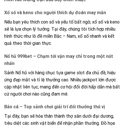
Xổ số và keno cho người thích dự đoán may mắn
Nếu bạn yêu thích con số và yếu tố bất ngờ, xổ số và keno
sẽ là lựa chọn lý tưởng. Tại đây, chúng tôi tích hợp nhiều
hình thức như lô đề miền Bắc – Nam, xổ số nhanh và kết
quả theo thời gian thực.
Nổ hũ 999bet – Chạm tới vận may chỉ trong một nút
nhấn
Sảnh Nổ hũ với hàng chục tựa game slot đa chủ đề, hiệu
ứng đẹp mắt và tỉ lệ thưởng cao. Nhiều jackpot lớn được
cập nhật liên tục, mang đến cơ hội đổi đời hấp dẫn mà bất
cứ người chơi nào cũng đam mê.
Bắn cá – Top sảnh chơi giải trí đổi thưởng thú vị
Tại đây, bạn sẽ hóa thân thành thợ săn dưới đại dương,
tiêu diệt các sinh vật biển để nhận phần thưởng. Đồ họa