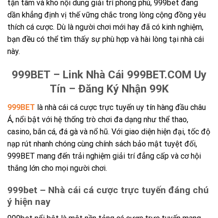
tận tâm và kho nội dung giải trí phong phú, 999bet đang
dần khẳng định vị thế vững chắc trong lòng cộng đồng yêu
thích cá cược. Dù là người chơi mới hay đã có kinh nghiệm,
bạn đều có thể tìm thấy sự phù hợp và hài lòng tại nhà cái
này.
999BET – Link Nhà Cái 999BET.COM Uy
Tín – Đăng Ký Nhận 99K
999BET
là nhà cái cá cược trực tuyến uy tín hàng đầu châu
Á, nổi bật với hệ thống trò chơi đa dạng như thể thao,
casino, bắn cá, đá gà và nổ hũ. Với giao diện hiện đại, tốc độ
nạp rút nhanh chóng cùng chính sách bảo mật tuyệt đối,
999BET mang đến trải nghiệm giải trí đẳng cấp và cơ hội
thắng lớn cho mọi người chơi.
999bet – Nhà cái cá cược trực tuyến đáng chú
ý hiện nay