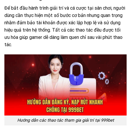
Để bắt đầu hành trình giải trí và cá cược tại sân chơi, người
dùng cần thực hiện một số bước cơ bản nhưng quan trọng
nhằm đảm bảo tài khoản được xác lập hợp lệ và sử dụng
hiệu quả trên hệ thống. Tất cả các thao tác đều được tối
ưu hóa giúp gamer dễ dàng làm quen chỉ sau vài phút thao
tác.
Hướng dẫn các thao tác tham gia giải trí tại 999bet