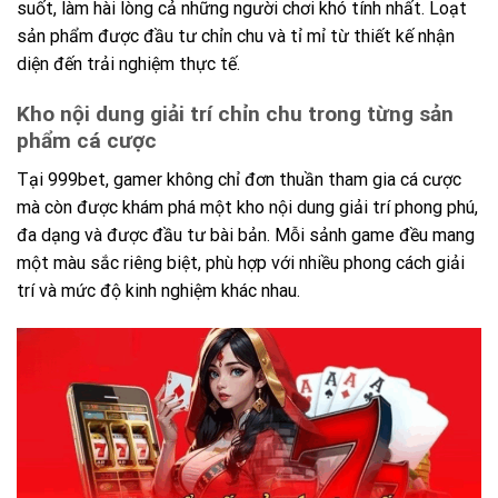
suốt, làm hài lòng cả những người chơi khó tính nhất. Loạt
sản phẩm được đầu tư chỉn chu và tỉ mỉ từ thiết kế nhận
diện đến trải nghiệm thực tế.
Kho nội dung giải trí chỉn chu trong từng sản
phẩm cá cược
Tại 999bet, gamer không chỉ đơn thuần tham gia cá cược
mà còn được khám phá một kho nội dung giải trí phong phú,
đa dạng và được đầu tư bài bản. Mỗi sảnh game đều mang
một màu sắc riêng biệt, phù hợp với nhiều phong cách giải
trí và mức độ kinh nghiệm khác nhau.