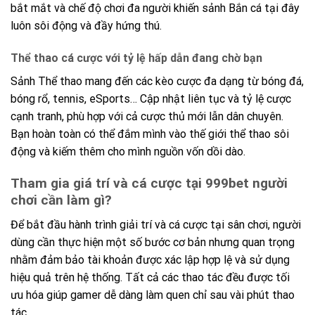
bắt mắt và chế độ chơi đa người khiến sảnh Bắn cá tại đây
luôn sôi động và đầy hứng thú.
Thể thao cá cược với tỷ lệ hấp dẫn đang chờ bạn
Sảnh Thể thao mang đến các kèo cược đa dạng từ bóng đá,
bóng rổ, tennis, eSports… Cập nhật liên tục và tỷ lệ cược
cạnh tranh, phù hợp với cả cược thủ mới lẫn dân chuyên.
Bạn hoàn toàn có thể đắm mình vào thế giới thể thao sôi
động và kiếm thêm cho mình nguồn vốn dồi dào.
Tham gia giá trí và cá cược tại 999bet người
chơi cần làm gì?
Để bắt đầu hành trình giải trí và cá cược tại sân chơi, người
dùng cần thực hiện một số bước cơ bản nhưng quan trọng
nhằm đảm bảo tài khoản được xác lập hợp lệ và sử dụng
hiệu quả trên hệ thống. Tất cả các thao tác đều được tối
ưu hóa giúp gamer dễ dàng làm quen chỉ sau vài phút thao
tác.